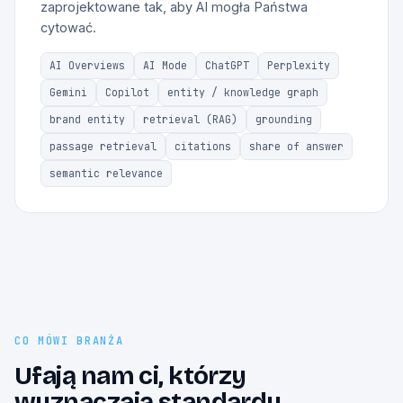
zaprojektowane tak, aby AI mogła Państwa
cytować.
AI Overviews
AI Mode
ChatGPT
Perplexity
Gemini
Copilot
entity / knowledge graph
brand entity
retrieval (RAG)
grounding
passage retrieval
citations
share of answer
semantic relevance
CO MÓWI BRANŻA
Ufają nam ci, którzy
wyznaczają standardy.