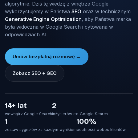
algorytmie. Dziś tę wiedzę z wnętrza Google
wykorzystujemy w Państwa
SEO
oraz w technicznym
Generative Engine Optimization
, aby Państwa marka
była widoczna w Google Search i cytowana w
odpowiedziach AI.
Umów bezpłatną rozmowę →
Zobacz SEO + GEO
14+ lat
2
wewnątrz Google Search
inżynierów ex-Google Search
1
100%
zestaw sygnałów za każdym wynikiem
poufności wobec klientów