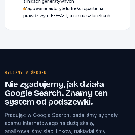
silnikach generatywnych
Mapowanie autorytetu treści oparte na
prawdziwym E-E-A-T, a nie na sztuczkach
BYLIŚMY W ŚRODKU
Nie zgadujemy, jak działa
Google Search. Znamy ten
system od podszewki.
Pracując w Google Search, badaliśmy sygnały
spamu internetowego na dużą skalę,
analizowaliśmy sieci linków, nakładaliśmy i