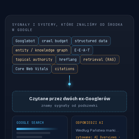
SYGNAŁY I SYSTEMY, KTÓRE ZNALIŚMY OD ŚRODKA
W GOOGLE
Googlebot
crawl budget
structured data
entity / knowledge graph
E-E-A-T
topical authority
hreflang
retrieval (RAG)
Core Web Vitals
citations
Czytane przez dwóch ex-Googlerów
znamy sygnały od podszewki
GOOGLE SEARCH
ODPOWIEDZI AI
Według Państwa marki…
cytowane: AI Overviews ·