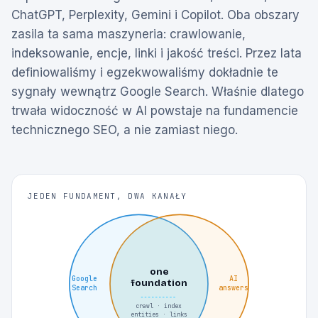
ChatGPT, Perplexity, Gemini i Copilot. Oba obszary
zasila ta sama maszyneria: crawlowanie,
indeksowanie, encje, linki i jakość treści. Przez lata
definiowaliśmy i egzekwowaliśmy dokładnie te
sygnały wewnątrz Google Search. Właśnie dlatego
trwała widoczność w AI powstaje na fundamencie
technicznego SEO, a nie zamiast niego.
JEDEN FUNDAMENT, DWA KANAŁY
one
Google
AI
foundation
Search
answers
crawl · index
entities · links